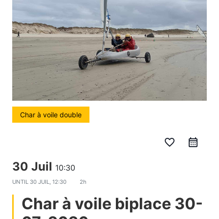
Char à voile double
favorite_border
30 Juil
10:30
UNTIL
30 JUIL, 12:30
2h
Char à voile biplace 30-