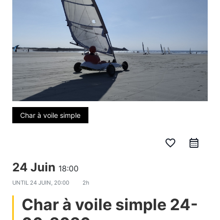
Char à voile simple
favorite_border
24 Juin
18:00
UNTIL
24 JUIN, 20:00
2h
Char à voile simple 24-